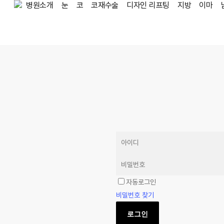
병원소개
눈
코
코재수술
디자인 리프팅
지방
이마
Skip
to
main
content
자동로그인
비밀번호 찾기
로그인