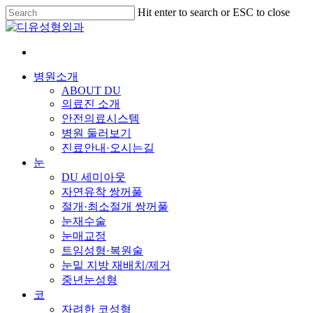
Skip
Hit enter to search or ESC to close
to
Close
main
Search
content
Menu
병원소개
ABOUT DU
의료진 소개
안전의료시스템
병원 둘러보기
진료안내·오시는길
눈
DU 세미아웃
자연유착 쌍꺼풀
절개·최소절개 쌍꺼풀
눈재수술
눈매교정
트임성형·복원술
눈밑 지방 재배치/제거
중년눈성형
코
자려한 코성형