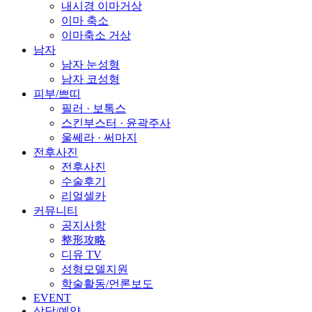
내시경 이마거상
이마 축소
이마축소 거상
남자
남자 눈성형
남자 코성형
피부/쁘띠
필러 · 보톡스
스킨부스터 · 윤곽주사
울쎄라 · 써마지
전후사진
전후사진
수술후기
리얼셀카
커뮤니티
공지사항
整形攻略
디유 TV
성형모델지원
학술활동/언론보도
EVENT
상담/예약