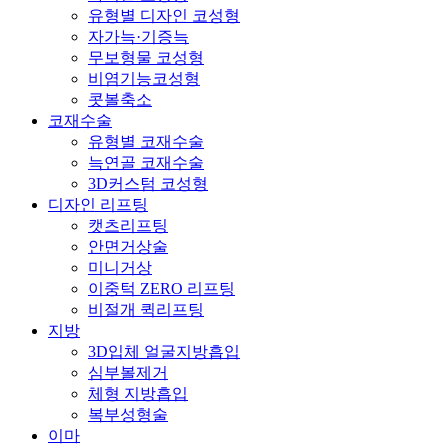
유형별 디자인 코성형
자가늑·기증늑
무보형물 코성형
비염기능코성형
콧볼축소
코재수술
유형별 코재수술
늑연골 코재수술
3D커스텀 코성형
디자인 리프팅
캣츠리프팅
안면거상술
미니거상
이중턱 ZERO 리프팅
비절개 퀵리프팅
지방
3D입체 얼굴지방흡입
심부볼제거
체형 지방흡입
복부성형술
이마